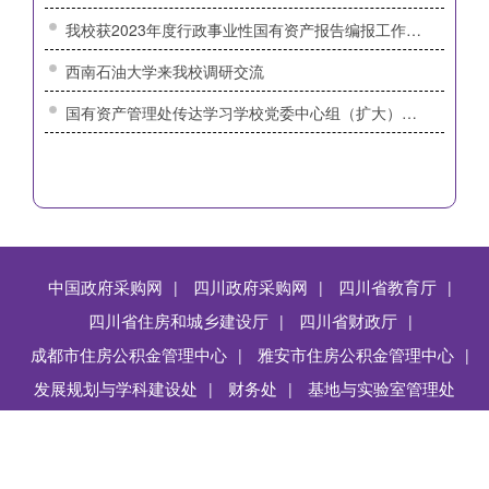
我校获2023年度行政事业性国有资产报告编报工作先进
西南石油大学来我校调研交流
国有资产管理处传达学习学校党委中心组（扩大）暨中层领导干部会议精神
中国政府采购网
四川政府采购网
四川省教育厅
|
|
|
四川省住房和城乡建设厅
四川省财政厅
|
|
成都市住房公积金管理中心
雅安市住房公积金管理中心
|
|
发展规划与学科建设处
上页
财务处
1
下页
基地与实验室管理处
|
|
Copyright @ 四川农业大学