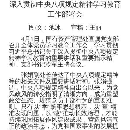
深入贯彻中央八项规定精神学习教育
工作部署会
图
/
文：
池冰
审稿：
王丽
4月1日
，国有资产管理处
直属党支部
召开
全体党员学习教育工作会
，
学习贯彻
习近平总书记关于深入贯彻中央八项规定
精神学习教育的重要讲话和重要指示精
神
，
支部书记冷军主持会议
。
张娟
副处长
传达了
中央八项规定精神
等的相关文件及重要讲话精神
。
张娟强
调，中央八项规定精神自出台以来，为党
风政风的转变指明了清晰方向，成为重塑
政治生态、规范党员干部行为的重要准
则
。只有以
“学”筑牢思想根基，以“查”精
准发现问题，以“改”推动长效治理，才能
持续巩固拓展作风建设成果，营造风清气
正的政治生态，为党和国家事业的发展提