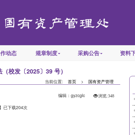
工作动态
规章制度
采购公告
资料
（校发〔2025〕39 号）
当前位置:
首页
>
国有资产管理
编辑：gyzcglc
浏览:
348
】已下载
204
次