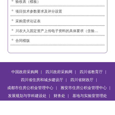
验收表（模板）
项目技术参数要求及评分设置
采购需求论证表
川农大入固定资产上传电子资料的具体要求（含验收单）
合同模版
中国政府采购网
四川政府采购网
四川省教育厅
|
|
|
四川省住房和城乡建设厅
四川省财政厅
|
|
成都市住房公积金管理中心
雅安市住房公积金管理中心
|
|
发展规划与学科建设处
上页
1
财务处
2
3
下页
基地与实验室管理处
|
|
Copyright @ 四川农业大学