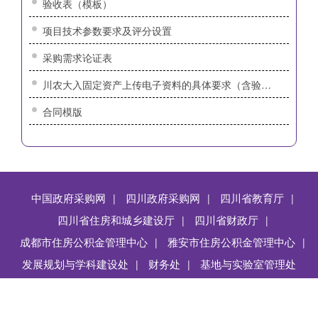
验收表（模板）
项目技术参数要求及评分设置
采购需求论证表
川农大入固定资产上传电子资料的具体要求（含验收单）
合同模版
中国政府采购网
四川政府采购网
四川省教育厅
|
|
|
四川省住房和城乡建设厅
四川省财政厅
|
|
成都市住房公积金管理中心
雅安市住房公积金管理中心
|
|
发展规划与学科建设处
上页
1
财务处
2
3
下页
基地与实验室管理处
|
|
Copyright @ 四川农业大学