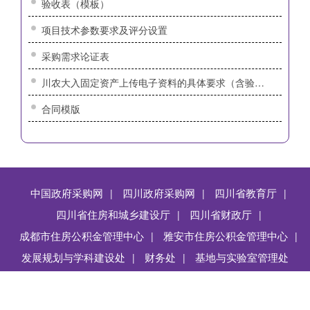
验收表（模板）
项目技术参数要求及评分设置
采购需求论证表
川农大入固定资产上传电子资料的具体要求（含验收单）
合同模版
中国政府采购网
四川政府采购网
四川省教育厅
|
|
|
四川省住房和城乡建设厅
四川省财政厅
|
|
成都市住房公积金管理中心
雅安市住房公积金管理中心
|
|
发展规划与学科建设处
上页
1
财务处
2
3
下页
基地与实验室管理处
|
|
Copyright @ 四川农业大学